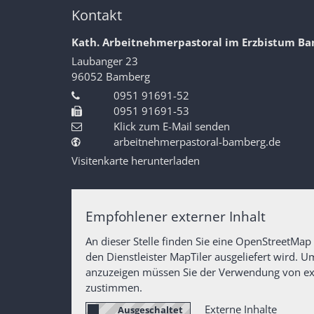
Kontakt
Kath. Arbeitnehmerpastoral im Erzbistum B
Laubanger 23
96052
Bamberg
0951 91691-52
0951 91691-53
Klick zum E-Mail senden
arbeitnehmerpastoral-bamberg.de
Visitenkarte herunterladen
Empfohlener externer Inhalt
An dieser Stelle finden Sie eine OpenStreetMap
den Dienstleister MapTiler ausgeliefert wird. 
anzuzeigen müssen Sie der Verwendung von ex
zustimmen.
Externe Inhalte