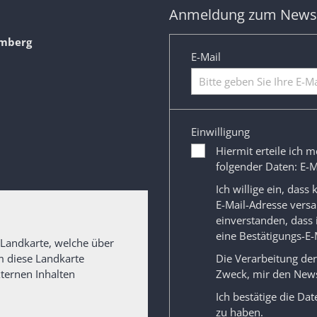
Anmeldung zum Newsl
amberg
E-Mail
Einwilligung
Hiermit erteile ich m
folgender Daten: E-M
Ich willige ein, dass
E-Mail-Adresse versa
einverstanden, dass
eine Bestätigungs-E-
 Landkarte, welche über
Um diese Landkarte
Die Verarbeitung de
ternen Inhalten
Zweck, mir den News
Ich bestätige die
Dat
zu haben.