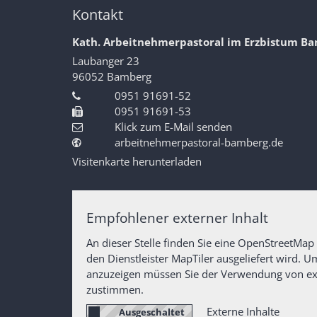
Kontakt
Kath. Arbeitnehmerpastoral im Erzbistum B
Laubanger 23
96052
Bamberg
0951 91691-52
0951 91691-53
Klick zum E-Mail senden
arbeitnehmerpastoral-bamberg.de
Visitenkarte herunterladen
Empfohlener externer Inhalt
An dieser Stelle finden Sie eine OpenStreetMap
den Dienstleister MapTiler ausgeliefert wird. 
anzuzeigen müssen Sie der Verwendung von ex
zustimmen.
Externe Inhalte