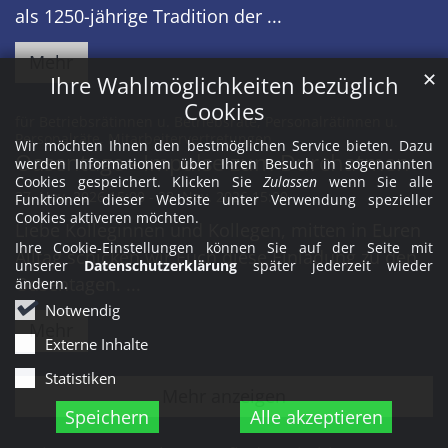
als 1250-jährige Tradition der ...
Mehr
✕
Ihre Wahlmöglichkeiten bezüglich
Cookies
für Betriebsrätinnen u. Betriebsräte, Personalrätinnen u.
:
Personalräte, Mitarbeitervertretungen
Wir möchten Ihnen den bestmöglichen Service bieten. Dazu
Oasentage - Impulse zum Durchatmen
werden Informationen über Ihren Besuch in sogenannten
Cookies gespeichert. Klicken Sie
Zulassen
wenn Sie alle
27. Nov. 2026 15:00 - 28. Nov. 2026 15:00
Funktionen dieser Website unter Verwendung spezieller
Cookies aktiveren möchten.
Liebe Kolleginnen und Kollegen, mitten in Euren
Ihre Cookie-Einstellungen können Sie auf der Seite mit
Alltag schicken wir Euch diese Einladung zu den
unserer
Datenschutzerklärung
später jederzeit wieder
Oasentagen. ...
ändern.
Notwendig
Mehr
Externe Inhalte
Statistiken
Mehr anzeigen
Speichern
Alle akzeptieren